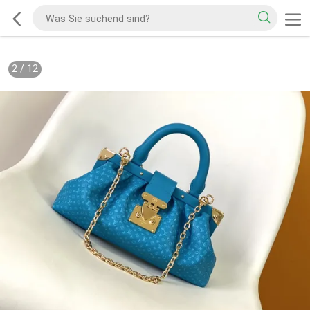
2
/
12