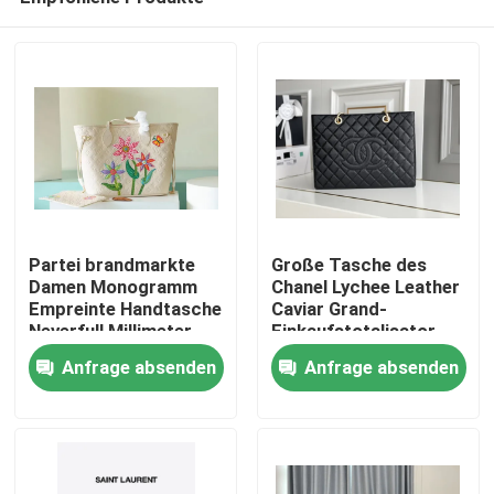
Partei brandmarkte
Große Tasche des
Damen Monogramm
Chanel Lychee Leather
Empreinte Handtasche
Caviar Grand-
Neverfull Millimeter
Einkaufstotalisator-
Haus
mit Blumen-
GST
Anfrage absenden
Anfrage absenden
Marketerie
Produkte
Videos