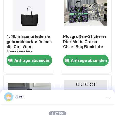
Über uns
Fabrik-Ausflug
1.4lb maserte lederne
Plusgrößen-Stickerei
gebrandmarkte Damen
Dior Maria Grazia
die Ost-West
Chiuri Bag Booktote
Qualitätskontrolle
Handtaschen-
Schwarzes YVES
Anfrage absenden
Anfrage absenden
SAINT LAURENT-
Treten Sie mit uns in Verbindung
Kalbsleder-Tasche
Nachrichten
Fälle
sales
Blog
8:37 PM