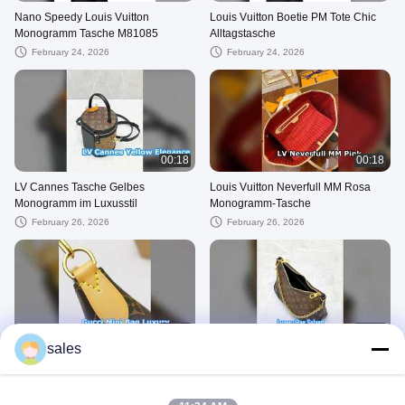
Nano Speedy Louis Vuitton
Louis Vuitton Boetie PM Tote Chic
Monogramm Tasche M81085
Alltagstasche
February 24, 2026
February 24, 2026
00:18
00:18
LV Cannes Tasche Gelbes
Louis Vuitton Neverfull MM Rosa
Monogramm im Luxusstil
Monogramm-Tasche
February 26, 2026
February 26, 2026
00:27
00:24
sales
Gucci GG Dionysus Minitasche
Louis Vuitton Boulogne Bag 2way
Beige Leder
Monogram Luxushandtasche
April 19, 2026
January 28, 2026