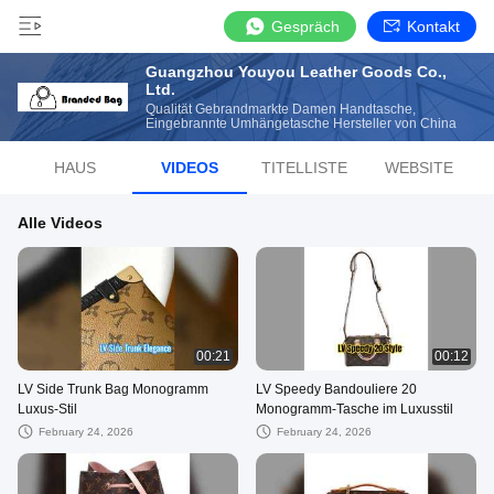
Gespräch
Kontakt
Guangzhou Youyou Leather Goods Co.,
Ltd.
Qualität Gebrandmarkte Damen Handtasche,
Eingebrannte Umhängetasche Hersteller von China
HAUS
VIDEOS
TITELLISTE
WEBSITE
Alle Videos
00:21
00:12
LV Side Trunk Bag Monogramm
LV Speedy Bandouliere 20
Luxus-Stil
Monogramm-Tasche im Luxusstil
February 24, 2026
February 24, 2026