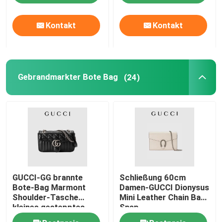
Kontakt
Kontakt
Über uns
Fabrik-Ausflug
Gebrandmarkter Bote Bag
(24)
Qualitätskontrolle
Treten Sie mit uns in Verbindung
Nachrichten
GUCCI-GG brannte
Schließung 60cm
Fälle
Bote-Bag Marmont
Damen-GUCCI Dionysus
Shoulder-Tasche
Mini Leather Chain Bag
kleines gestepptes
Snap
Blog
Leder ein