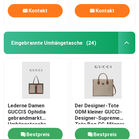
Kontakt
Kontakt
Eingebrannte Umhängetasche
(24)
Haus
Lederne Damen
Der Designer-Tote
GUCCIS Ophidia
ODM kleiner GUCCI-
Produkte
gebrandmarkt
Designer-Supreme
Umhängetasche-
Tote Bag GG-Männer
Einkaufstotalisator
Bestpreis
Bestpreis
Videos