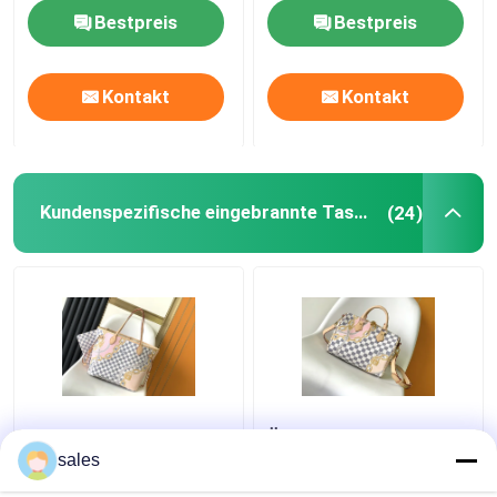
Monogram Empreinte
Bestpreis
Bestpreis
Sattel-Schultertasche
Kontakt
Kontakt
Designer Brand Backpack
Mini Designer Purses
Kundenspezifische eingebrannte Taschen
(24)
Preloved brannte Tasche ein
Tahiti begrenzte
Überzogenes
kundenspezifische
Segeltuch schneller
sales
eingebrannte Taschen
Louis Vuitton Damier