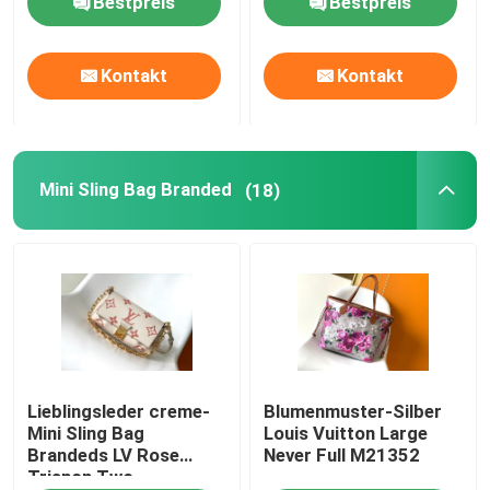
Bestpreis
Bestpreis
Gebrandmarkte Damen Handtasche
Kontakt
Kontakt
Eingebrannte Umhängetasche
Mini Sling Bag Branded
(18)
Gebrandmarkter Bote Bag
Mini Sling Bag Branded
Kundenspezifische eingebrannte Taschen
Die Tasche der gebrandmarkten Männer
Lieblingsleder creme-
Blumenmuster-Silber
Mini Sling Bag
Louis Vuitton Large
Brandeds LV Rose
Never Full M21352
Designer Monogram Bag
Trianon Two