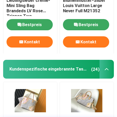
Lieblingsleder creme-
Blumenmuster-Silber
Mini Sling Bag
Louis Vuitton Large
Brandeds LV Rose
Never Full M21352
Gebrandmarkte Damen Handtasche
Trianon Two
Monogram Empreinte
Bestpreis
Bestpreis
Eingebrannte Umhängetasche
Kontakt
Kontakt
Gebrandmarkter Bote Bag
Mini Sling Bag Branded
Kundenspezifische eingebrannte Taschen
(24)
Kundenspezifische eingebrannte Taschen
Die Tasche der gebrandmarkten Männer
Designer Monogram Bag