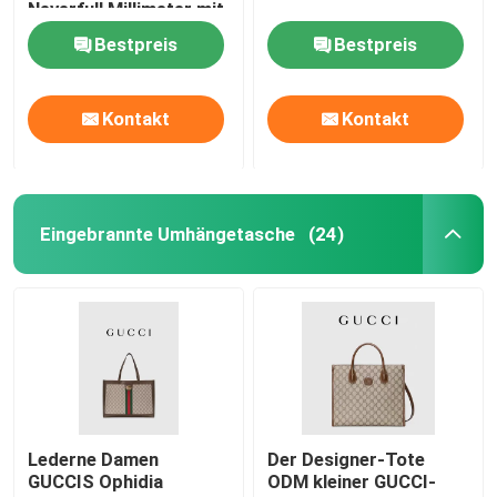
Neverfull Millimeter mit
Blumen-Marketerie
Bestpreis
Bestpreis
Kontakt
Kontakt
Eingebrannte Umhängetasche
(24)
Lederne Damen
Der Designer-Tote
GUCCIS Ophidia
ODM kleiner GUCCI-