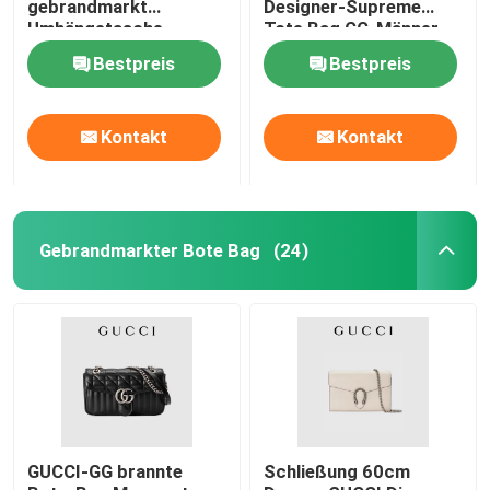
gebrandmarkt
Designer-Supreme
Umhängetasche-
Tote Bag GG-Männer
Einkaufstotalisator
Bestpreis
Bestpreis
Kontakt
Kontakt
Gebrandmarkter Bote Bag
(24)
Haus
Produkte
GUCCI-GG brannte
Schließung 60cm
Videos