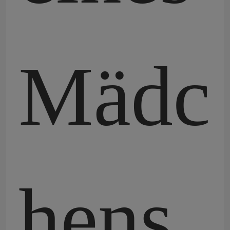
Mädc
hens,