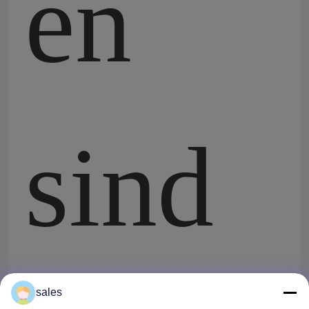
en
sind
sales