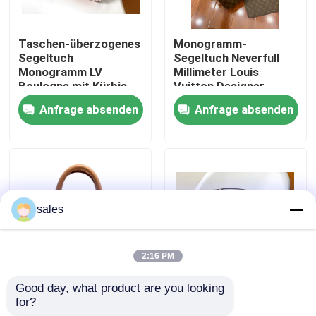
Über uns
Taschen-überzogenes
Monogramm-
Segeltuch
Segeltuch Neverfull
Monogramm LV
Millimeter Louis
Fabrik-Ausflug
Boulogne mit Kürbis-
Vuitton Designer
Druck
Monogram Bags rosa
Anfrage absenden
Anfrage absenden
italienisches Leder der
Kategorie A
Qualitätskontrolle
Treten Sie mit uns in Verbindung
sales
Nachrichten
2:16 PM
Fälle
Good day, what product are you looking 
Kleiner klassischer
Überzogene stamm-
for?
Designer Monogram
Monogramm-
Blog