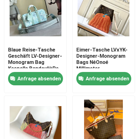
Blaue Reise-Tasche
Eimer-Tasche LVxYK-
Geschäft LV-Designer-
Designer-Monogram
Monogram Bag
Bags NéOnoé
Keepalls BandoulièRe
Millimeter
50
Anfrage absenden
Anfrage absenden
Haus
Produkte
Videos