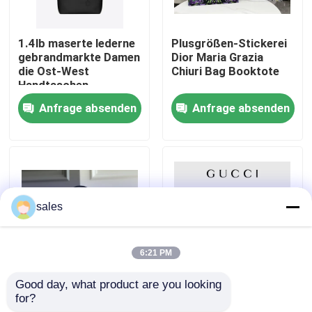
Über uns
1.4lb maserte lederne
Plusgrößen-Stickerei
gebrandmarkte Damen
Dior Maria Grazia
die Ost-West
Chiuri Bag Booktote
Fabrik-Ausflug
Handtaschen-
Schwarzes YVES
Anfrage absenden
Anfrage absenden
SAINT LAURENT-
Kalbsleder-Tasche
Qualitätskontrolle
Treten Sie mit uns in Verbindung
sales
Nachrichten
6:21 PM
Fälle
Good day, what product are you looking 
Klassisches Schwarz-
GUCCI brandmarkte
for?
weiße Plaid-Wolle
Damen Handtasche
Blog