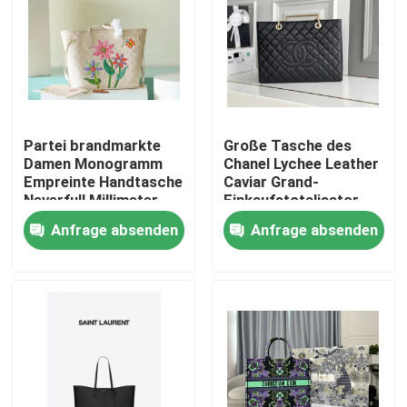
Partei brandmarkte
Große Tasche des
Damen Monogramm
Chanel Lychee Leather
Empreinte Handtasche
Caviar Grand-
Neverfull Millimeter
Einkaufstotalisator-
mit Blumen-
GST
Anfrage absenden
Anfrage absenden
Marketerie
Haus
Produkte
Videos