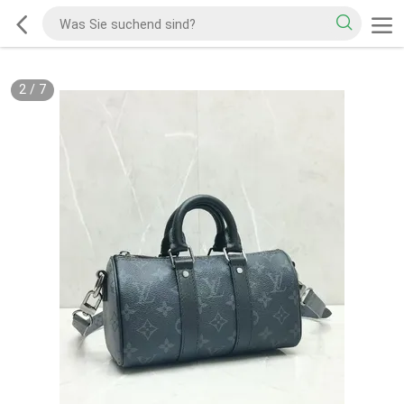
2
/
7