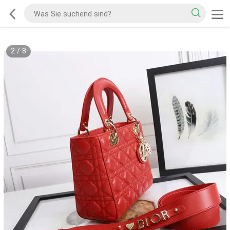
2
/
8