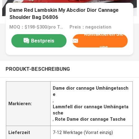
Dame Red Lambskin My Abcdior Dior Cannage
Shoulder Bag D6806
MOQ：$198-$300/pro Tasche
Preis：negociation
Kontaktieren Sie
Bestpreis
uns
PRODUKT-BESCHREIBUNG
Dame dior cannage Umhängetasch
e
,
Markieren:
Lammfell dior cannage Umhängeta
sche
,
Rote Dame dior cannage Tasche
Lieferzeit
7-12 Werktage (Vorrat einzig)