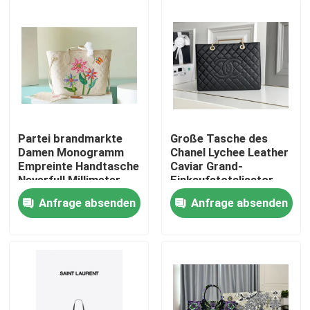
Partei brandmarkte
Große Tasche des
Damen Monogramm
Chanel Lychee Leather
Empreinte Handtasche
Caviar Grand-
Neverfull Millimeter
Einkaufstotalisator-
mit Blumen-
GST
Anfrage absenden
Anfrage absenden
Marketerie
Haus
Produkte
Videos