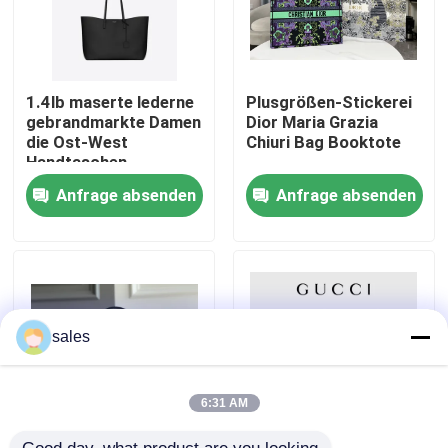
Über uns
1.4lb maserte lederne
Plusgrößen-Stickerei
Fabrik-Ausflug
gebrandmarkte Damen
Dior Maria Grazia
die Ost-West
Chiuri Bag Booktote
Handtaschen-
Schwarzes YVES
Qualitätskontrolle
Anfrage absenden
Anfrage absenden
SAINT LAURENT-
Kalbsleder-Tasche
Treten Sie mit uns in Verbindung
Nachrichten
sales
Fälle
6:31 AM
Blog