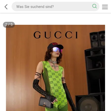
2
/
5