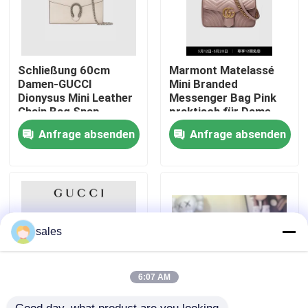
Über uns
Schließung 60cm
Marmont Matelassé
Fabrik-Ausflug
Damen-GUCCI
Mini Branded
Dionysus Mini Leather
Messenger Bag Pink
Chain Bag Snap
praktisch für Dame
Qualitätskontrolle
Anfrage absenden
Anfrage absenden
Treten Sie mit uns in Verbindung
Nachrichten
sales
Fälle
6:07 AM
Blog