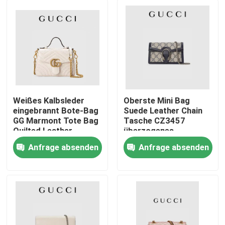
Weißes Kalbsleder
Oberste Mini Bag
eingebrannt Bote-Bag
Suede Leather Chain
GG Marmont Tote Bag
Tasche CZ3457
Quilted Leather
überzogenes
Segeltuch Dionysus
Anfrage absenden
Anfrage absenden
GG
Haus
Produkte
Videos