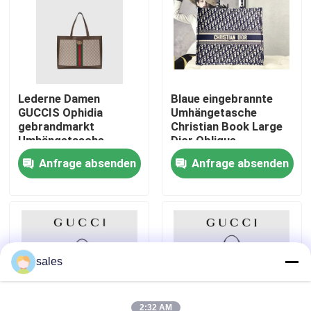
Über uns
Fabrik-Ausflug
Lederne Damen
Blaue eingebrannte
GUCCIS Ophidia
Umhängetasche
gebrandmarkt
Christian Book Large
Qualitätskontrolle
Umhängetasche-
Dior Oblique
Einkaufstotalisator
Embroidery Canvas
Anfrage absenden
Anfrage absenden
Navys
Treten Sie mit uns in Verbindung
Nachrichten
Fälle
sales
Blog
2:32 AM