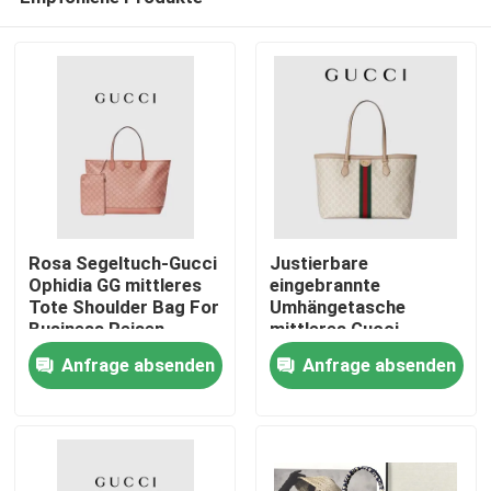
Rosa Segeltuch-Gucci
Justierbare
Ophidia GG mittleres
eingebrannte
Tote Shoulder Bag For
Umhängetasche
Business Reisen
mittleres Gucci
Haus
Ophidia Tote White
Anfrage absenden
Anfrage absenden
For Woman
Produkte
Videos