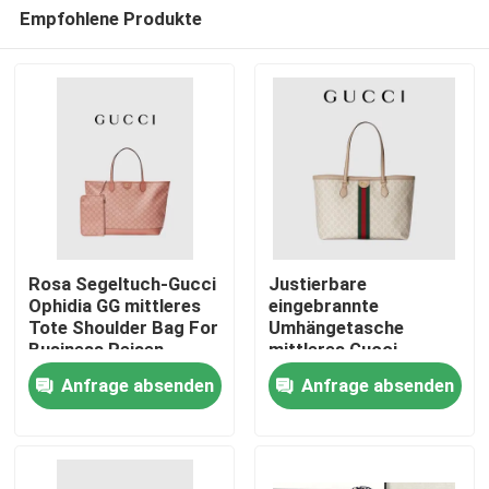
Empfohlene Produkte
Rosa Segeltuch-Gucci
Justierbare
Ophidia GG mittleres
eingebrannte
Tote Shoulder Bag For
Umhängetasche
Haus
Business Reisen
mittleres Gucci
Ophidia Tote White
Anfrage absenden
Anfrage absenden
For Woman
Produkte
Videos