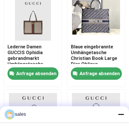
Über uns
Fabrik-Ausflug
Lederne Damen
Blaue eingebrannte
GUCCIS Ophidia
Umhängetasche
Qualitätskontrolle
gebrandmarkt
Christian Book Large
Umhängetasche-
Dior Oblique
Einkaufstotalisator
Embroidery Canvas
Treten Sie mit uns in Verbindung
Anfrage absenden
Anfrage absenden
Navys
Nachrichten
Fälle
sales
Blog