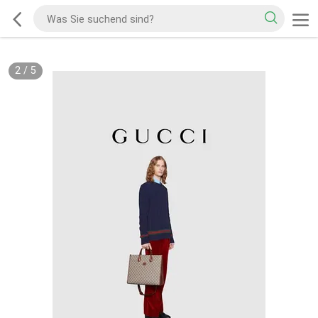
2
/
5