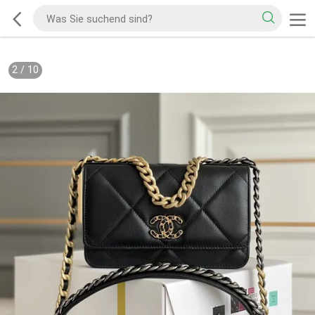
2
/
10