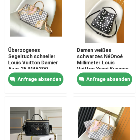
Überzogenes
Damen weißes
Segeltuch schneller
schwarzes NéOnoé
Louis Vuitton Damier
Millimeter Louis
Azur 25 M46390
Vuitton Yayoi Kusama
Handbag
Anfrage absenden
Anfrage absenden
Haus
Produkte
Videos