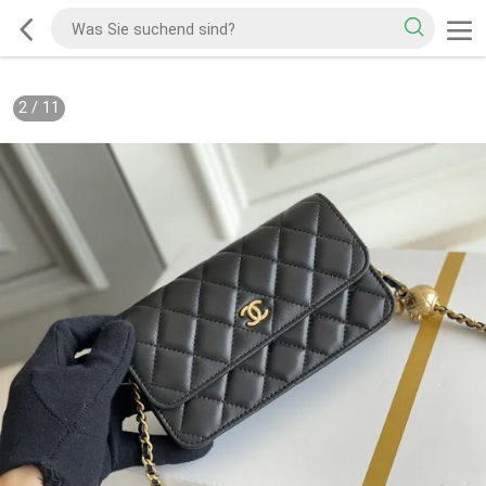
2
/
11