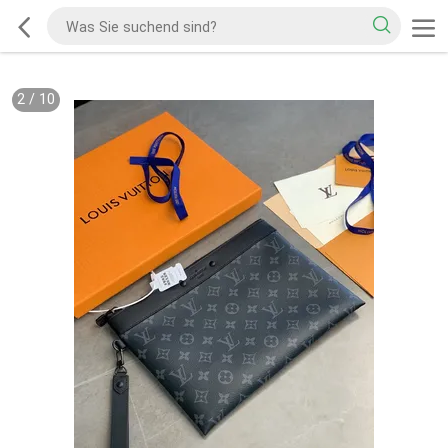
2
/
10