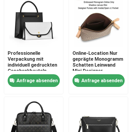
Professionelle
Online-Location Nur
Verpackung mit
geprägte Monogramm
individuell gedruckten
Schatten Leinwand
Geschenkbeuteln
Mini Designer
Tasche To-Go und
Handtaschen mit
Anfrage absenden
Anfrage absenden
Rivet Ikonische
Innen-/Offene x1
Etikette
Tasche
Haus
Produkte
Videos