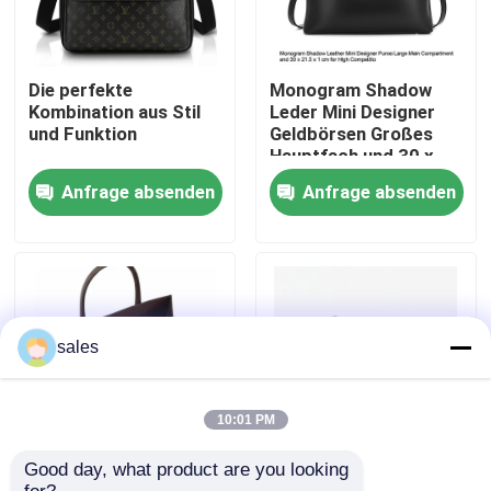
Über uns
Die perfekte
Monogram Shadow
Kombination aus Stil
Leder Mini Designer
Fabrik-Ausflug
und Funktion
Geldbörsen Großes
Hauptfach und 30 x
21,5 x 1 cm für hohen
Anfrage absenden
Anfrage absenden
Wettbewerb
Qualitätskontrolle
Treten Sie mit uns in Verbindung
Nachrichten
sales
Fälle
10:01 PM
Good day, what product are you looking 
Handwerkskunst trifft
Stylische Mini
Blog