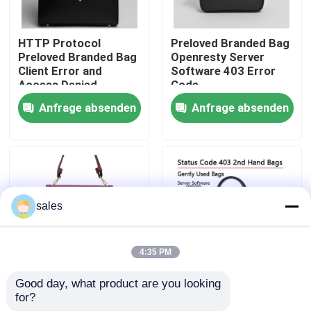
Über uns
HTTP Protocol
Preloved Branded Bag
Preloved Branded Bag
Openresty Server
Client Error and
Software 403 Error
Fabrik-Ausflug
Access Denied
Code
Occurrence
Anfrage absenden
Anfrage absenden
Qualitätskontrolle
Treten Sie mit uns in Verbindung
sales
Nachrichten
4:35 PM
Fälle
Good day, what product are you looking 
Upgrade Your Style
Status Code 403 2nd
for?
with Preloved Branded
Hand Bags Gently
Blog