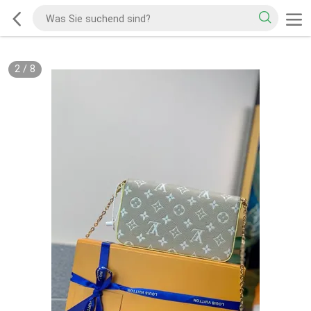
2
/
8