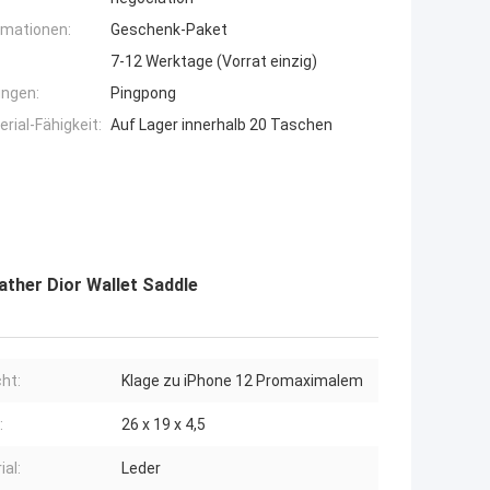
rmationen:
Geschenk-Paket
7-12 Werktage (Vorrat einzig)
ngen:
Pingpong
ial-Fähigkeit:
Auf Lager innerhalb 20 Taschen
ther Dior Wallet Saddle
ht:
Klage zu iPhone 12 Promaximalem
:
26 x 19 x 4,5
ial:
Leder