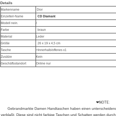
Details
Markenname
Dior
Einzelteil-Name
CD Diamant
Modell nein.
/
Farbe
braun
Material
Leder
Größe
26 x 19 x 4,5 cm
Tasche
>Innerhalb/offenes x1
Zusätze
Kein
Geschäftsstandort
Online nur