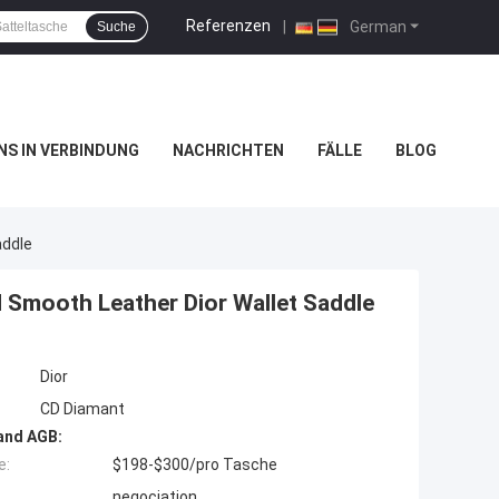
Referenzen
|
German
Suche
UNS IN VERBINDUNG
NACHRICHTEN
FÄLLE
BLOG
addle
 Smooth Leather Dior Wallet Saddle
Dior
CD Diamant
and AGB:
e:
$198-$300/pro Tasche
negociation