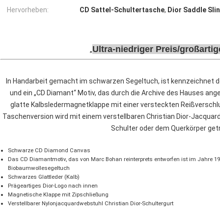
Hervorheben:
CD Sattel-Schultertasche
,
Dior Saddle Sli
Ultra-niedriger Preis/großart
In Handarbeit gemacht im schwarzen Segeltuch, ist kennzeichnet de
und ein „CD Diamant“ Motiv, das durch die Archive des Hauses ang
glatte Kalbsledermagnetklappe mit einer versteckten Reißversch
Taschenversion wird mit einem verstellbaren Christian Dior-Jacquar
Schulter oder dem Querkörper get
Schwarze CD Diamond Canvas
Das CD Diamantmotiv, das von Marc Bohan reinterprets entworfen ist im Jahre 19
Biobaumwollesegeltuch
Schwarzes Glattleder (Kalb)
Prägeartiges Dior-Logo nach innen
Magnetische Klappe mit Zipschließung
Verstellbarer Nylonjacquardwebstuhl Christian Dior-Schultergurt