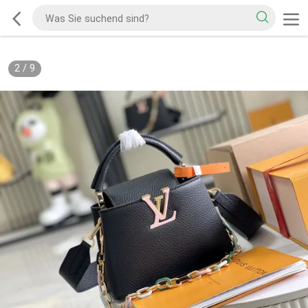
2
/
9