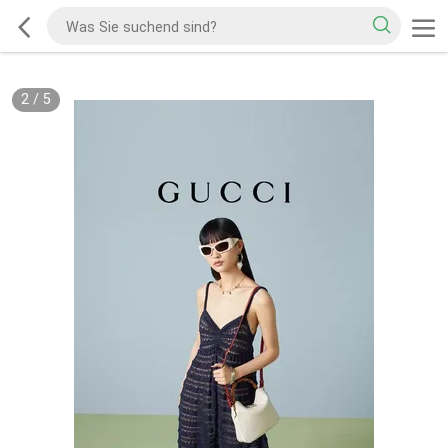
2
/
5