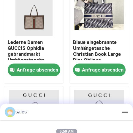
Über uns
Fabrik-Ausflug
Lederne Damen
Blaue eingebrannte
GUCCIS Ophidia
Umhängetasche
gebrandmarkt
Christian Book Large
Qualitätskontrolle
Umhängetasche-
Dior Oblique
Einkaufstotalisator
Embroidery Canvas
Anfrage absenden
Anfrage absenden
Navys
Treten Sie mit uns in Verbindung
Nachrichten
Fälle
sales
Blog
5:59 AM