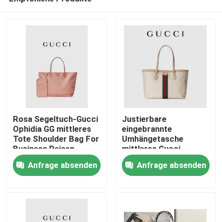
Rosa Segeltuch-Gucci
Justierbare
Ophidia GG mittleres
eingebrannte
Tote Shoulder Bag For
Umhängetasche
Business Reisen
mittleres Gucci
Haus
Ophidia Tote White
Anfrage absenden
Anfrage absenden
For Woman
Produkte
Videos