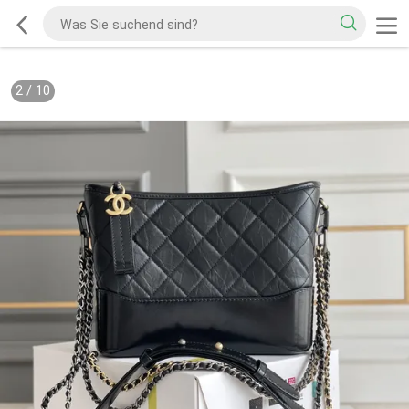
2
/
10