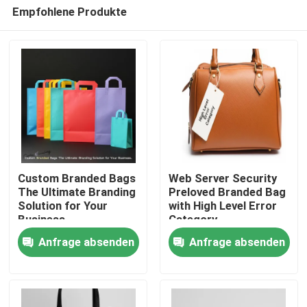
Empfohlene Produkte
Custom Branded Bags
Web Server Security
The Ultimate Branding
Preloved Branded Bag
Solution for Your
with High Level Error
Haus
Business
Category
Anfrage absenden
Anfrage absenden
Produkte
Videos