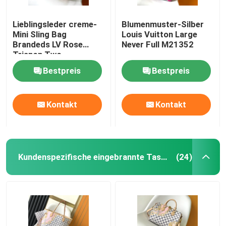
Lieblingsleder creme-
Blumenmuster-Silber
Mini Sling Bag
Louis Vuitton Large
Brandeds LV Rose
Never Full M21352
Trianon Two
Monogram Empreinte
Bestpreis
Bestpreis
Kontakt
Kontakt
Kundenspezifische eingebrannte Taschen
(24)