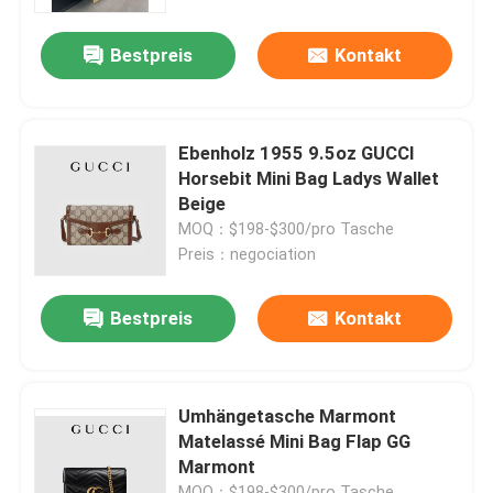
Bestpreis
Kontakt
Über uns
Fabrik-Ausflug
Ebenholz 1955 9.5oz GUCCI
Horsebit Mini Bag Ladys Wallet
Qualitätskontrolle
Beige
MOQ：$198-$300/pro Tasche
Preis：negociation
Treten Sie mit uns in Verbindung
Bestpreis
Kontakt
Nachrichten
Fälle
Umhängetasche Marmont
Matelassé Mini Bag Flap GG
Marmont
Blog
MOQ：$198-$300/pro Tasche