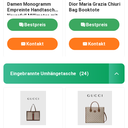
Damen Monogramm
Dior Maria Grazia Chiuri
Empreinte Handtasche
Bag Booktote
Neverfull Millimeter mit
Blumen-Marketerie
Bestpreis
Bestpreis
Kontakt
Kontakt
Eingebrannte Umhängetasche
(24)