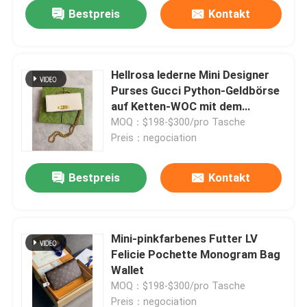
Bestpreis
Kontakt
Hellrosa lederne Mini Designer
Purses Gucci Python-Geldbörse
auf Ketten-WOC mit dem
Ineinander greifen von G
MOQ：$198-$300/pro Tasche
Preis：negociation
Bestpreis
Kontakt
Haus
Mini-pinkfarbenes Futter LV
Felicie Pochette Monogram Bag
Produkte
Wallet
MOQ：$198-$300/pro Tasche
Videos
Preis：negociation