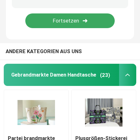
Sattel-Schultertasche
Designer Brand Backpack
ANDERE KATEGORIEN AUS UNS
Mini Designer Purses
Preloved brannte Tasche ein
Gebrandmarkte Damen Handtasche
(23)
Partei brandmarkte
Plusgrößen-Stickerei