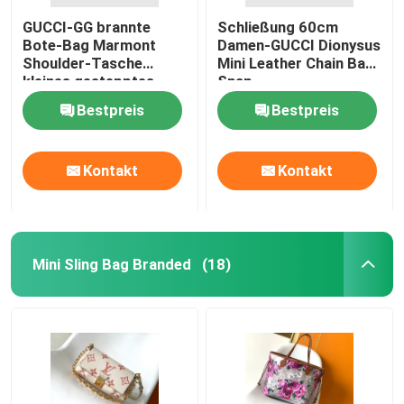
GUCCI-GG brannte
Schließung 60cm
Bote-Bag Marmont
Damen-GUCCI Dionysus
Shoulder-Tasche
Mini Leather Chain Bag
kleines gestepptes
Snap
Leder ein
Bestpreis
Bestpreis
Kontakt
Kontakt
Mini Sling Bag Branded
(18)