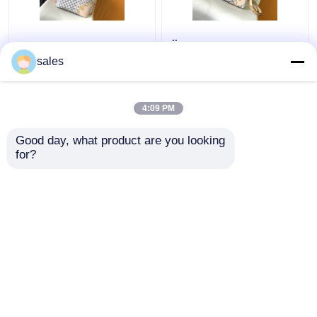
Tahiti begrenzte
Überzogenes
kundenspezifische
Segeltuch schneller
sales
eingebrannte Taschen
Louis Vuitton Damier
karierter Louis Vuitton
Azur 25 M46390
Neverfull Millimeter
4:09 PM
Bestpreis
Bestpreis
Good day, what product are you looking 
for?
Kontakt
Kontakt
Sehen Sie mehr an
Startseite
Über uns
Kontakt
Desktop Site
Sitemap
Privacy Policy