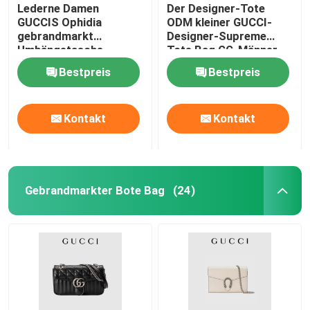
Lederne Damen
Der Designer-Tote
GUCCIS Ophidia
ODM kleiner GUCCI-
gebrandmarkt
Designer-Supreme
Umhängetasche-
Tote Bag GG-Männer
Einkaufstotalisator
Bestpreis
Bestpreis
Kontakt
Kontakt
Gebrandmarkter Bote Bag
(24)