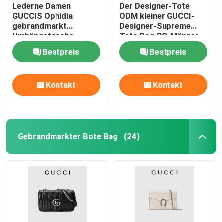
Lederne Damen
Der Designer-Tote
GUCCIS Ophidia
ODM kleiner GUCCI-
gebrandmarkt
Designer-Supreme
Umhängetasche-
Tote Bag GG-Männer
Einkaufstotalisator
Bestpreis
Bestpreis
Kontakt
Kontakt
Gebrandmarkter Bote Bag
(24)