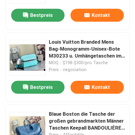
Bestpreis
Kontakt
Über uns
Fabrik-Ausflug
Louis Vuitton Branded Mens
Bag-Monogramm-Unisex-Bote
Qualitätskontrolle
M30233 u. Umhängetaschen im
Freien
MOQ：$198-$300/pro Tasche
Preis：negociation
Treten Sie mit uns in Verbindung
Bestpreis
Kontakt
Nachrichten
Fälle
Blaue Boston die Tasche der
großen gebrandmarkten Männer
Taschen Keepall BANDOULIÈRE
Blog
50
Preis：Affordable