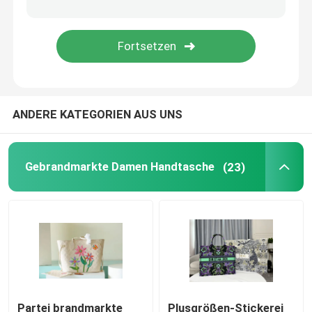
Sattel-Schultertasche
Designer Brand Backpack
ANDERE KATEGORIEN AUS UNS
Mini Designer Purses
Preloved brannte Tasche ein
Gebrandmarkte Damen Handtasche
(23)
Partei brandmarkte
Plusgrößen-Stickerei