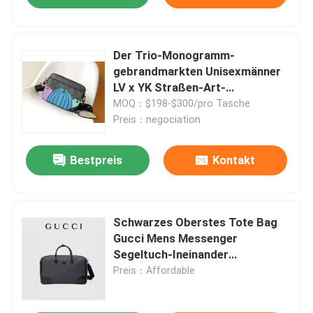
Der Trio-Monogramm-
gebrandmarkten Unisexmänner
LV x YK Straßen-Art-
Zusammenarbeit 3WAY der
MOQ：$198-$300/pro Tasche
Taschen-M46358
Preis：negociation
Bestpreis
Kontakt
Schwarzes Oberstes Tote Bag
Gucci Mens Messenger
Segeltuch-Ineinander
greifendoppeltes G Reise GG
Preis：Affordable