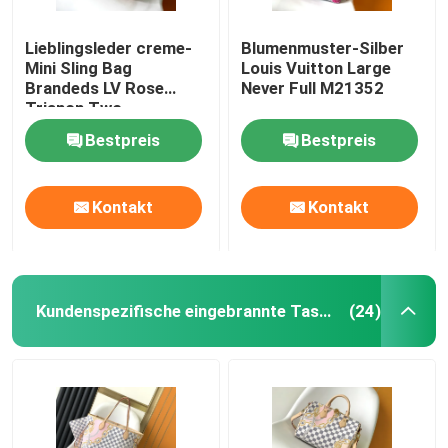
Lieblingsleder creme-
Blumenmuster-Silber
Mini Sling Bag
Louis Vuitton Large
Brandeds LV Rose
Never Full M21352
Trianon Two
Monogram Empreinte
Bestpreis
Bestpreis
Kontakt
Kontakt
Kundenspezifische eingebrannte Taschen
(24)