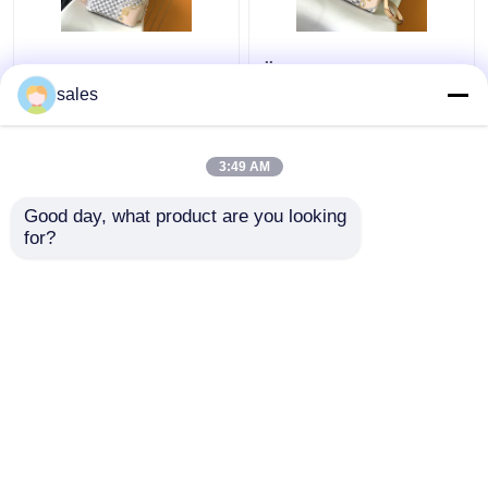
Tahiti begrenzte
Überzogenes
kundenspezifische
Segeltuch schneller
sales
eingebrannte Taschen
Louis Vuitton Damier
karierter Louis Vuitton
Azur 25 M46390
Neverfull Millimeter
3:49 AM
Bestpreis
Bestpreis
Good day, what product are you looking 
for?
Kontakt
Kontakt
Sehen Sie mehr an
Startseite
Über uns
Kontakt
Desktop Site
Sitemap
Privacy Policy