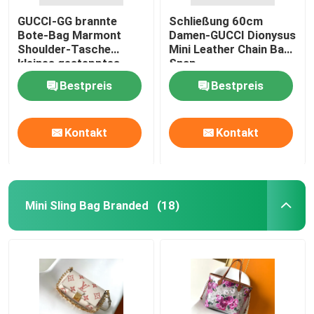
GUCCI-GG brannte
Schließung 60cm
Bote-Bag Marmont
Damen-GUCCI Dionysus
Shoulder-Tasche
Mini Leather Chain Bag
kleines gestepptes
Snap
Leder ein
Bestpreis
Bestpreis
Kontakt
Kontakt
Mini Sling Bag Branded
(18)