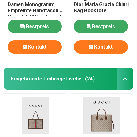
Damen Monogramm
Dior Maria Grazia Chiuri
Empreinte Handtasche
Bag Booktote
Neverfull Millimeter mit
Blumen-Marketerie
Bestpreis
Bestpreis
Kontakt
Kontakt
Eingebrannte Umhängetasche
(24)