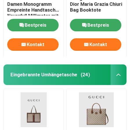
Damen Monogramm
Dior Maria Grazia Chiuri
Empreinte Handtasche
Bag Booktote
Neverfull Millimeter mit
Blumen-Marketerie
Bestpreis
Bestpreis
Kontakt
Kontakt
Eingebrannte Umhängetasche
(24)