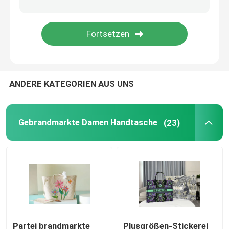
Sattel-Schultertasche
Designer Brand Backpack
ANDERE KATEGORIEN AUS UNS
Mini Designer Purses
Preloved brannte Tasche ein
Gebrandmarkte Damen Handtasche
(23)
Partei brandmarkte
Plusgrößen-Stickerei