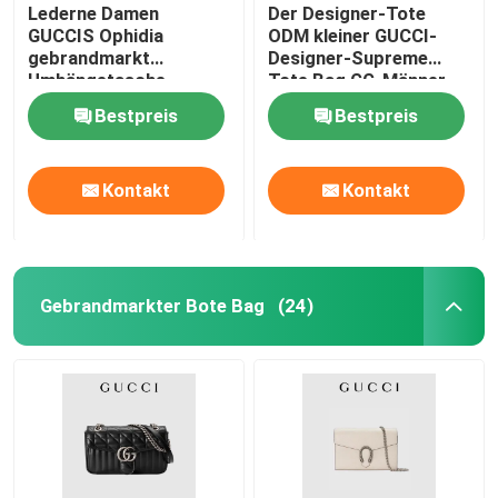
Lederne Damen
Der Designer-Tote
GUCCIS Ophidia
ODM kleiner GUCCI-
gebrandmarkt
Designer-Supreme
Umhängetasche-
Tote Bag GG-Männer
Einkaufstotalisator
Bestpreis
Bestpreis
Kontakt
Kontakt
Gebrandmarkter Bote Bag
(24)