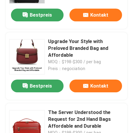
Bestpreis
Kontakt
Über uns
Fabrik-Ausflug
Upgrade Your Style with
Preloved Branded Bag and
Qualitätskontrolle
Affordable
MOQ：$198-$300 / per bag
Preis：negociation
Treten Sie mit uns in Verbindung
Bestpreis
Kontakt
Nachrichten
Fälle
The Server Understood the
Request for 2nd Hand Bags
Affordable and Durable
Blog
MOQ：$198-$300 / per bag