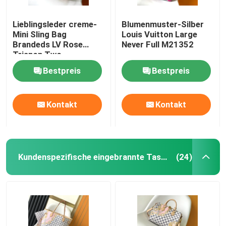
Lieblingsleder creme-
Blumenmuster-Silber
Mini Sling Bag
Louis Vuitton Large
Brandeds LV Rose
Never Full M21352
Trianon Two
Monogram Empreinte
Bestpreis
Bestpreis
Kontakt
Kontakt
Kundenspezifische eingebrannte Taschen
(24)