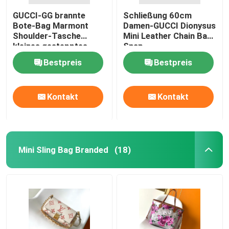
GUCCI-GG brannte
Schließung 60cm
Bote-Bag Marmont
Damen-GUCCI Dionysus
Shoulder-Tasche
Mini Leather Chain Bag
kleines gestepptes
Snap
Leder ein
Bestpreis
Bestpreis
Kontakt
Kontakt
Mini Sling Bag Branded
(18)