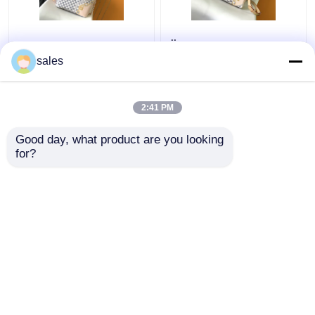
Tahiti begrenzte
Überzogenes
kundenspezifische
Segeltuch schneller
sales
eingebrannte Taschen
Louis Vuitton Damier
karierter Louis Vuitton
Azur 25 M46390
Neverfull Millimeter
2:41 PM
Bestpreis
Bestpreis
Good day, what product are you looking 
for?
Kontakt
Kontakt
Sehen Sie mehr an
Startseite
Über uns
Kontakt
Desktop Site
Sitemap
Privacy Policy