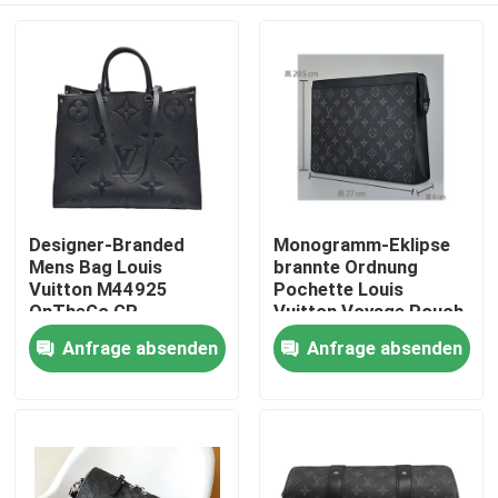
Designer-Branded
Monogramm-Eklipse
Mens Bag Louis
brannte Ordnung
Vuitton M44925
Pochette Louis
OnTheGo GR.-
Vuitton Voyage Pouch
Monogramm
Canvas die Tasche der
Anfrage absenden
Anfrage absenden
Haus
Männer ein
Produkte
Videos