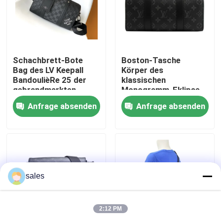
Über uns
Fabrik-Ausflug
Schachbrett-Bote
Boston-Tasche
Bag des LV Keepall
Körper des
BandoulièRe 25 der
klassischen
gebrandmarkten
Monogramm-Eklipse
Qualitätskontrolle
Männer
LV-STADT KEEPALL
Anfrage absenden
Anfrage absenden
Taschen-
Jacquardwebstuhl-
Treten Sie mit uns in Verbindung
Segeltuches quer-
Nachrichten
sales
Fälle
2:12 PM
Blog