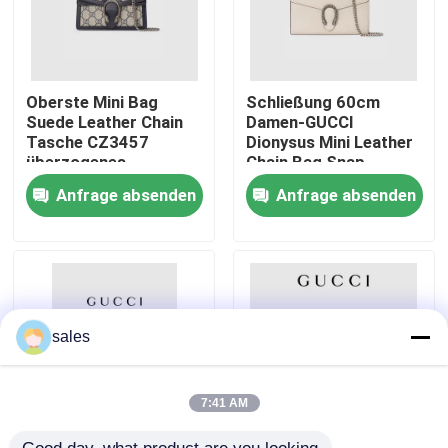
Über uns
Oberste Mini Bag
Schließung 60cm
Fabrik-Ausflug
Suede Leather Chain
Damen-GUCCI
Tasche CZ3457
Dionysus Mini Leather
überzogenes
Chain Bag Snap
Segeltuch Dionysus
Qualitätskontrolle
Anfrage absenden
Anfrage absenden
GG
Treten Sie mit uns in Verbindung
Nachrichten
sales
Fälle
7:41 AM
Blog