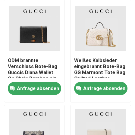
ODM brannte
Weißes Kalbsleder
Verschluss Bote-Bag
eingebrannt Bote-Bag
Guccis Diana Wallet
GG Marmont Tote Bag
On Chain Bamboo ein
Quilted Leather
Anfrage absenden
Anfrage absenden
Haus
Produkte
Videos