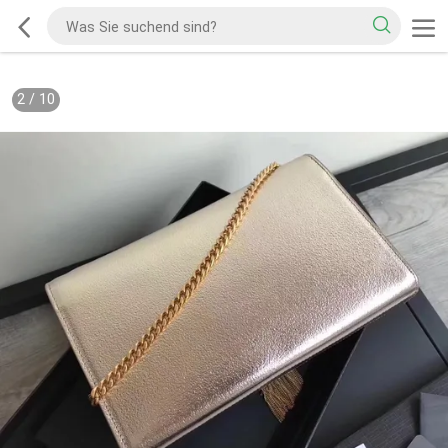
2
/
10