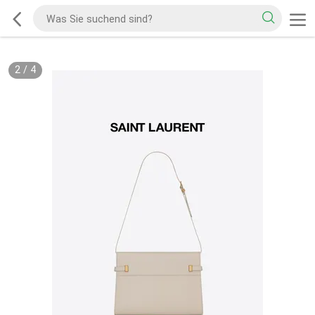
2
/
4