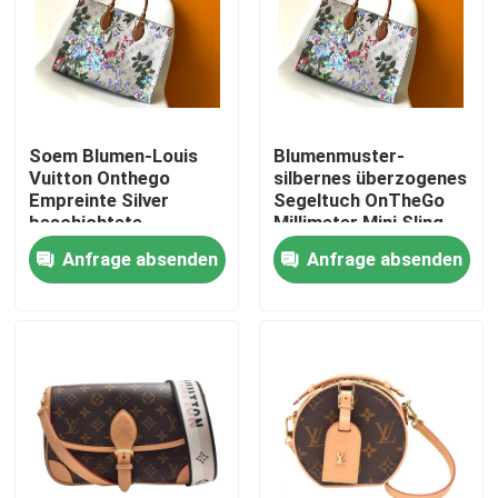
Soem Blumen-Louis
Blumenmuster-
Vuitton Onthego
silbernes überzogenes
Empreinte Silver
Segeltuch OnTheGo
beschichtete
Millimeter Mini Sling
Segeltuch Tote Bag
Bag Branded M81724
Anfrage absenden
Anfrage absenden
Haus
Produkte
Videos