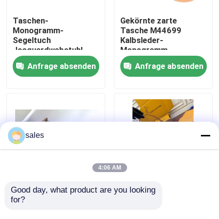
Taschen-
Gekörnte zarte
Über uns
Monogramm-
Tasche M44699
Segeltuch
Kalbsleder-
Jacquardwebstuhl-
Monogramm-
Fabrik-Ausflug
Mini Sling Bag
Segeltuch LV Lockme
Anfrage absenden
Anfrage absenden
Branded Classics
Diane LV
Qualitätskontrolle
Treten Sie mit uns in Verbindung
sales
Nachrichten
4:06 AM
Fälle
Good day, what product are you looking 
Lieblingsleder creme-
Segeltuch-Louis
for?
Mini Sling Bag
Vuittons LV Browns
Brandeds LV Rose
Presbyopic
Blog