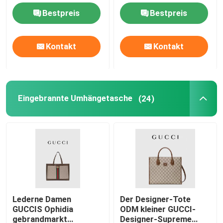
Blumen-Marketerie
Bestpreis
Bestpreis
Gebrandmarkte Damen Handtasche
Kontakt
Kontakt
Eingebrannte Umhängetasche
Gebrandmarkter Bote Bag
Eingebrannte Umhängetasche
(24)
Mini Sling Bag Branded
Kundenspezifische eingebrannte Taschen
Die Tasche der gebrandmarkten Männer
Lederne Damen
Der Designer-Tote
GUCCIS Ophidia
ODM kleiner GUCCI-
Designer Monogram Bag
gebrandmarkt
Designer-Supreme