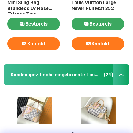
Mini Sling Bag
Louis Vuitton Large
Brandeds LV Rose
Never Full M21352
Trianon Two
Monogram Empreinte
Bestpreis
Bestpreis
Kontakt
Kontakt
Kundenspezifische eingebrannte Taschen
(24)