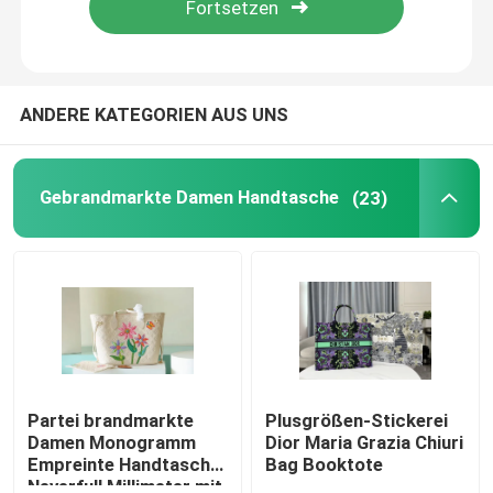
Über uns
ANDERE KATEGORIEN AUS UNS
Fabrik-Ausflug
Gebrandmarkte Damen Handtasche
(23)
Qualitätskontrolle
Treten Sie mit uns in Verbindung
Nachrichten
Fälle
Partei brandmarkte
Plusgrößen-Stickerei
Damen Monogramm
Dior Maria Grazia Chiuri
Empreinte Handtasche
Bag Booktote
Blog
Neverfull Millimeter mit