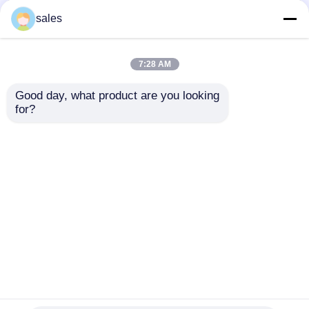
Tahiti begrenzte
Überzogenes
kundenspezifische
Segeltuch schneller
sales
eingebrannte Taschen
Louis Vuitton Damier
karierter Louis Vuitton
Azur 25 M46390
Neverfull Millimeter
7:28 AM
Bestpreis
Bestpreis
Good day, what product are you looking 
for?
Kontakt
Kontakt
Sehen Sie mehr an
Startseite
Über uns
Kontakt
Desktop Site
Sitemap
Privacy Policy
Qualität
Gebrandmarkte Damen Handtasche