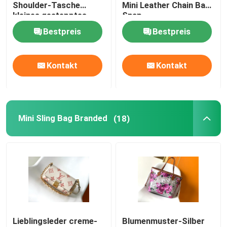
Shoulder-Tasche
Mini Leather Chain Bag
kleines gestepptes
Snap
Leder ein
Bestpreis
Bestpreis
Kontakt
Kontakt
Mini Sling Bag Branded
(18)
Lieblingsleder creme-
Blumenmuster-Silber