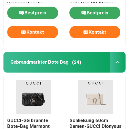
Umhängetasche-
Tote Bag GG-Männer
Einkaufstotalisator
Bestpreis
Bestpreis
Sattel-Schultertasche
Designer Brand Backpack
Kontakt
Kontakt
Mini Designer Purses
Gebrandmarkter Bote Bag
(24)
Preloved brannte Tasche ein
GUCCI-GG brannte
Schließung 60cm
Bote-Bag Marmont
Damen-GUCCI Dionysus