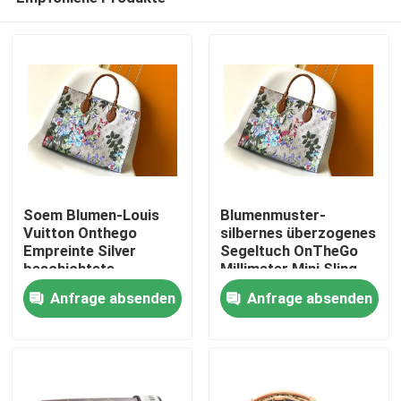
Soem Blumen-Louis
Blumenmuster-
Vuitton Onthego
silbernes überzogenes
Empreinte Silver
Segeltuch OnTheGo
beschichtete
Millimeter Mini Sling
Haus
Segeltuch Tote Bag
Bag Branded M81724
Anfrage absenden
Anfrage absenden
Produkte
Videos