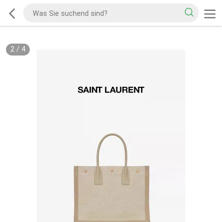
2
/
4