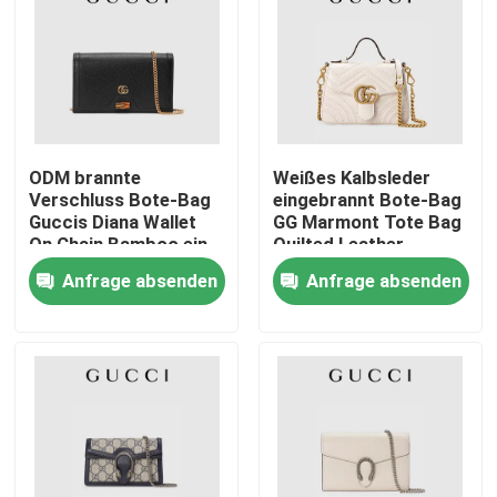
ODM brannte
Weißes Kalbsleder
Verschluss Bote-Bag
eingebrannt Bote-Bag
Guccis Diana Wallet
GG Marmont Tote Bag
On Chain Bamboo ein
Quilted Leather
Anfrage absenden
Anfrage absenden
Haus
Produkte
Videos