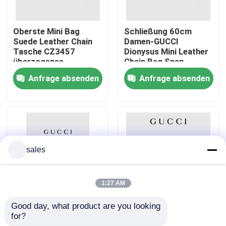
Über uns
Oberste Mini Bag
Schließung 60cm
Suede Leather Chain
Damen-GUCCI
Tasche CZ3457
Dionysus Mini Leather
Fabrik-Ausflug
überzogenes
Chain Bag Snap
Segeltuch Dionysus
Anfrage absenden
Anfrage absenden
GG
Qualitätskontrolle
Treten Sie mit uns in Verbindung
sales
Nachrichten
1:27 AM
Fälle
Good day, what product are you looking 
Marmont Matelassé
GUCCI-GG brannte
for?
Mini Branded
Bote-Bag Marmont
Blog