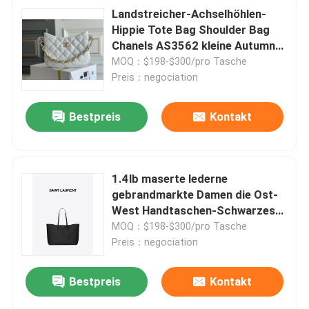
Landstreicher-Achselhöhlen-
Hippie Tote Bag Shoulder Bag
Chanels AS3562 kleine Autumn
Winter 2022
MOQ：$198-$300/pro Tasche
Preis：negociation
Bestpreis
Kontakt
1.4lb maserte lederne
gebrandmarkte Damen die Ost-
West Handtaschen-Schwarzes
YVES SAINT LAURENT-
MOQ：$198-$300/pro Tasche
Kalbsleder-Tasche
Preis：negociation
Bestpreis
Kontakt