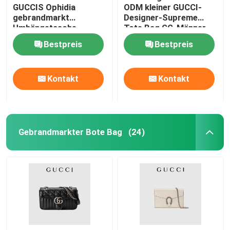
GUCCIS Ophidia
ODM kleiner GUCCI-
gebrandmarkt
Designer-Supreme
Umhängetasche-
Tote Bag GG-Männer
Einkaufstotalisator
Bestpreis
Bestpreis
Kontakt
Kontakt
Gebrandmarkter Bote Bag
(24)