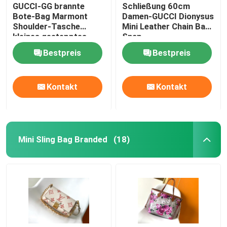
GUCCI-GG brannte
Schließung 60cm
Bote-Bag Marmont
Damen-GUCCI Dionysus
Shoulder-Tasche
Mini Leather Chain Bag
kleines gestepptes
Snap
Leder ein
Bestpreis
Bestpreis
Kontakt
Kontakt
Mini Sling Bag Branded
(18)