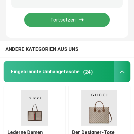
Sattel-Schultertasche
Designer Brand Backpack
ANDERE KATEGORIEN AUS UNS
Mini Designer Purses
Preloved brannte Tasche ein
Eingebrannte Umhängetasche
(24)
Lederne Damen
Der Designer-Tote