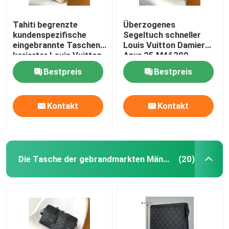
Tahiti begrenzte
Überzogenes
kundenspezifische
Segeltuch schneller
eingebrannte Taschen
Louis Vuitton Damier
karierter Louis Vuitton
Azur 25 M46390
Neverfull Millimeter
Bestpreis
Bestpreis
Kontakt
Kontakt
Die Tasche der gebrandmarkten Männer
(20)