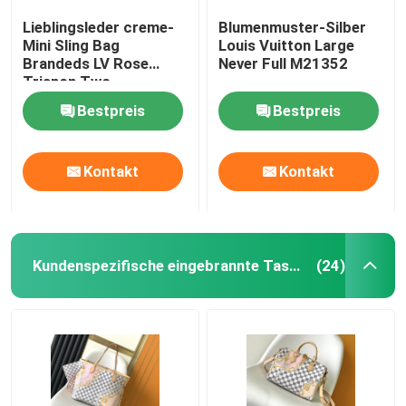
Lieblingsleder creme-
Blumenmuster-Silber
Mini Sling Bag
Louis Vuitton Large
Brandeds LV Rose
Never Full M21352
Trianon Two
Monogram Empreinte
Bestpreis
Bestpreis
Kontakt
Kontakt
Kundenspezifische eingebrannte Taschen
(24)