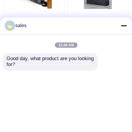
Schachbrett-Bote Bag
Monogramm-Eklipse
des LV Keepall
brannte Ordnung
sales
BandoulièRe 25 der
Pochette Louis Vuitton
gebrandmarkten
Voyage Pouch Canvas
Männer
die Tasche der Männer
11:48 AM
Bestpreis
Bestpreis
ein
Good day, what product are you looking 
for?
Kontakt
Kontakt
Sehen Sie mehr an
Startseite
Über uns
Kontakt
Desktop Site
Sitemap
Privacy Policy