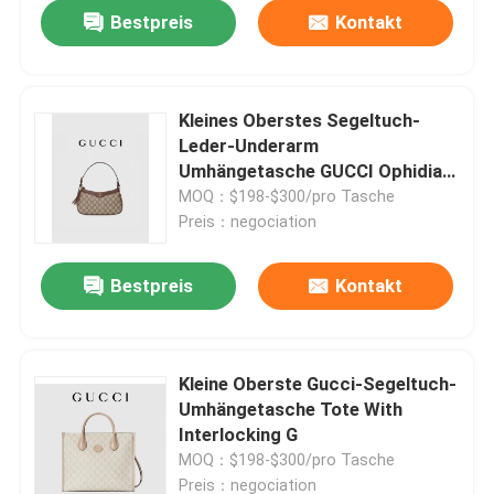
Bestpreis
Kontakt
Kleines Oberstes Segeltuch-
Leder-Underarm
Umhängetasche GUCCI Ophidia
GG
MOQ：$198-$300/pro Tasche
Preis：negociation
Bestpreis
Kontakt
Haus
Kleine Oberste Gucci-Segeltuch-
Umhängetasche Tote With
Produkte
Interlocking G
MOQ：$198-$300/pro Tasche
Videos
Preis：negociation