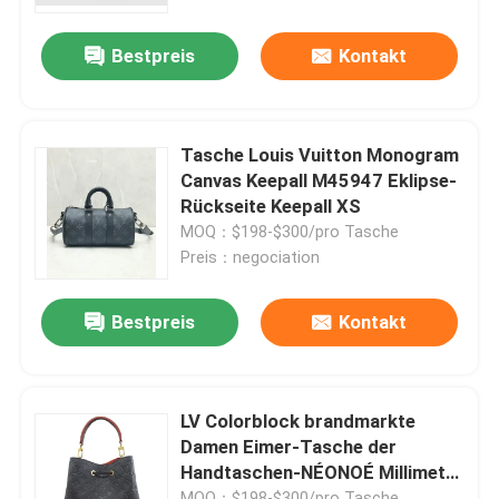
Bestpreis
Kontakt
Über uns
Fabrik-Ausflug
Tasche Louis Vuitton Monogram
Canvas Keepall M45947 Eklipse-
Qualitätskontrolle
Rückseite Keepall XS
MOQ：$198-$300/pro Tasche
Preis：negociation
Treten Sie mit uns in Verbindung
Bestpreis
Kontakt
Nachrichten
Fälle
LV Colorblock brandmarkte
Damen Eimer-Tasche der
Handtaschen-NÉONOÉ Millimeter
Blog
gekörntes Leder
MOQ：$198-$300/pro Tasche