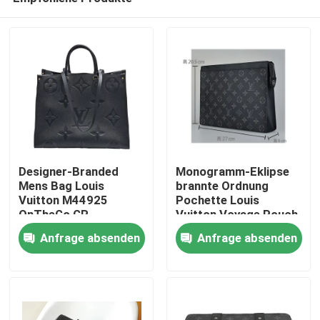
Designer-Branded
Monogramm-Eklipse
Mens Bag Louis
brannte Ordnung
Vuitton M44925
Pochette Louis
OnTheGo GR.-
Vuitton Voyage Pouch
Haus
Monogramm
Canvas die Tasche der
Anfrage absenden
Anfrage absenden
Männer ein
Produkte
Videos