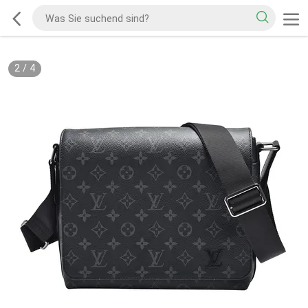
2
/
4