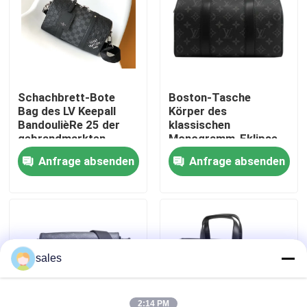
Über uns
Fabrik-Ausflug
Schachbrett-Bote
Boston-Tasche
Bag des LV Keepall
Körper des
BandoulièRe 25 der
klassischen
Qualitätskontrolle
gebrandmarkten
Monogramm-Eklipse
Männer
LV-STADT KEEPALL
Anfrage absenden
Anfrage absenden
Taschen-
Treten Sie mit uns in Verbindung
Jacquardwebstuhl-
Segeltuches quer-
Nachrichten
Fälle
sales
Blog
2:14 PM