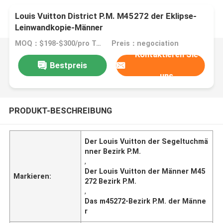
Louis Vuitton District P.M. M45272 der Eklipse-
Leinwandkopie-Männer
MOQ：$198-$300/pro Tasche
Preis：negociation
Kontaktieren Sie
Bestpreis
uns
PRODUKT-BESCHREIBUNG
Der Louis Vuitton der Segeltuchmä
nner Bezirk P.M.
,
Der Louis Vuitton der Männer M45
Markieren:
272 Bezirk P.M.
,
Das m45272-Bezirk P.M. der Männe
r